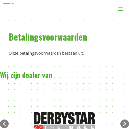
Ga
naar
de
inhoud
Men
Betalingsvoorwaarden
Onze betalingsvoorwaarden bestaan uit..
Wij zijn dealer van