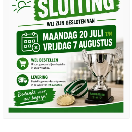
Meest gelezen
Welkom bij Hacom Assen
Sportprijzen
Teamkleding
Hacom Assen is sinds 1986 gevestigd in Assen
Contact
Contact
Adres:
Winkler Prinstraat 14
9403 AZ Assen
E-mail:
info@hacomassen.nl
Telefoon:
0592 - 37 03 10